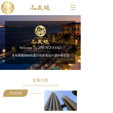
T
o
g
g
l
e
n
a
v
Welcome To ZHENGFAYAO
i
具有新颖独特的设计和具有现代感的餐饮店
g
a
t
i
o
发展历程
n
DEVELOPMENT HISTORY
2016.01